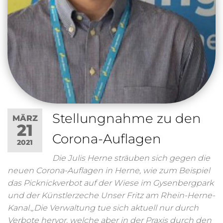
Stellungnahme zu den
MÄRZ
21
Corona-Auflagen
2021
Die Julis Herne sträuben sich gegen die
neuen Corona-Auflagen in Herne, wie zum Beispiel
das Picknickverbot auf der Wiese im Gysenbergpark
und der Künstlerzeche Unser Fritz am Rhein-Herne-
Kanal.„Die Verwaltung tue sich aktuell nur durch
Verbote hervor, welche aber in der Praxis durch den