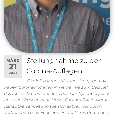
Stellungnahme zu den
MÄRZ
21
Corona-Auflagen
2021
Die Julis Herne sträuben sich gegen die
neuen Corona-Auflagen in Herne, wie zum Beispiel
das Picknickverbot auf der Wiese im Gysenbergpark
und der Künstlerzeche Unser Fritz am Rhein-Herne-
Kanal.„Die Verwaltung tue sich aktuell nur durch
Verbote hervor, welche aber in der Praxis durch den