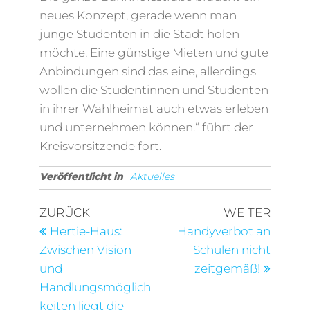
neues Konzept, gerade wenn man
junge Studenten in die Stadt holen
möchte. Eine günstige Mieten und gute
Anbindungen sind das eine, allerdings
wollen die Studentinnen und Studenten
in ihrer Wahlheimat auch etwas erleben
und unternehmen können.“ führt der
Kreisvorsitzende fort.
Veröffentlicht in
Aktuelles
Beitragsnavigation
Vorheriger
Nächst
ZURÜCK
WEITER
Beitrag
Beitra
Hertie-Haus:
Handyverbot an
Zwischen Vision
Schulen nicht
und
zeitgemäß!
Handlungsmöglich
keiten liegt die