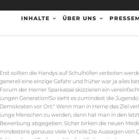
INHALTE
ÜBER UNS
PRESSEM
GE
e
sorganisation
ERALE
alen in Herne
NE
Erst sollten die Handys auf Schulhöfen verboten werd
generell eine einzige Gefahr und früher war ja alles b
Forum der Herner Sparkasse skizzieren ein vereinfach
jungen Generation!So sieht es zumindest die Jugendo
Demokraten vor Ort:“ Wenn man in Herne das Ziel verfo
junge Menschen zu werden, dann hat man in den letz
Bewerbung abgegeben. Sicher birken die neuen Medien
mindestens genauso viele Vorteile.Die Aussagen von