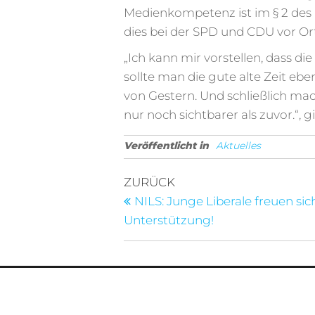
Medienkompetenz ist im § 2 des 
dies bei der SPD und CDU vor Or
„Ich kann mir vorstellen, dass d
sollte man die gute alte Zeit eb
von Gestern. Und schließlich ma
nur noch sichtbarer als zuvor.“,
Veröffentlicht in
Aktuelles
Beitragsnavigati
Vorheriger
ZURÜCK
Beitrag
NILS: Junge Liberale freuen sic
Unterstützung!
Impressum
Datensch