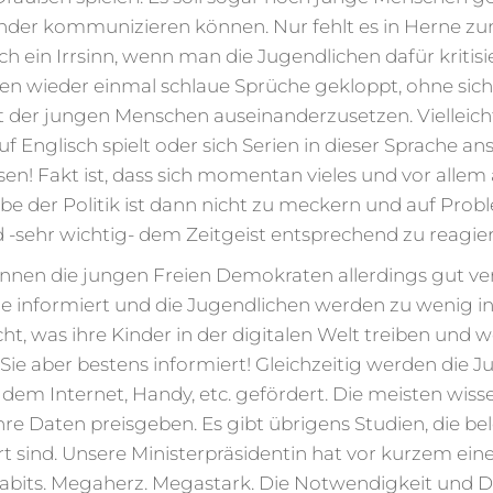
nder kommunizieren können. Nur fehlt es in Herne z
 ein Irrsinn, wenn man die Jugendlichen dafür kritisier
en wieder einmal schlaue Sprüche gekloppt, ohne sich
ht der jungen Menschen auseinanderzusetzen. Vielleic
 Englisch spielt oder sich Serien in dieser Sprache an
sen! Fakt ist, dass sich momentan vieles und vor allem
gabe der Politik ist dann nicht zu meckern und auf Prob
sehr wichtig- dem Zeitgeist entsprechend zu reagier
können die jungen Freien Demokraten allerdings gut ve
ile informiert und die Jugendlichen werden zu wenig
icht, was ihre Kinder in der digitalen Welt treiben und 
Sie aber bestens informiert! Gleichzeitig werden die 
m Internet, Handy, etc. gefördert. Die meisten wissen
ihre Daten preisgeben. Es gibt übrigens Studien, die 
rt sind. Unsere Ministerpräsidentin hat vor kurzem e
abits. Megaherz. Megastark. Die Notwendigkeit und D