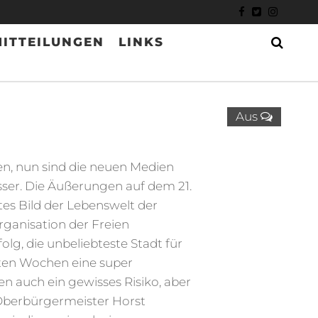
ITTEILUNGEN
LINKS
Aus
en, nun sind die neuen Medien
esser. Die Äußerungen auf dem 21.
tes Bild der Lebenswelt der
rganisation der Freien
lg, die unbeliebteste Stadt für
ten Wochen eine super
 auch ein gewisses Risiko, aber
 Oberbürgermeister Horst