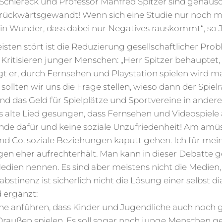
Schiereck und Professor Manfred Spitzer sind genaus
rückwärtsgewandt! Wenn sich eine Studie nur noch mi
ein Wunder, dass dabei nur Negatives rauskommt“, so 
sten stört ist die Reduzierung gesellschaftlicher Pr
ritisieren junger Menschen: „Herr Spitzer behauptet,
r, durch Fernsehen und Playstation spielen wird man 
 sollten wir uns die Frage stellen, wieso dann der Spi
d das Geld für Spielplätze und Sportvereine in andere
s alte Lied gesungen, dass Fernsehen und Videospiel
ründe dafür und keine soziale Unzufriedenheit! Am amüs
d Co. soziale Beziehungen kaputt gehen. Ich für mein
en eher aufrechterhält. Man kann in dieser Debatte ge
edien nennen. Es sind aber meistens nicht die Medien
bstinenz ist sicherlich nicht die Lösung einer selbst d
 ergänzt:
e anführen, dass Kinder und Jugendliche auch noch g
 Draußen spielen. Es soll sogar noch junge Menschen ge