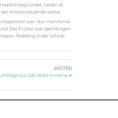
xplizit begründet. Leider ist
er Kreisvorsitzende weiter.
mt entspannter war. Nur manchmal
 Grund: Das Früher war das Morgen
e bspw. Mobbing in der Schule
Nächster
WEITER
Beitrag
Umfrage zur OB-Wahl in Herne