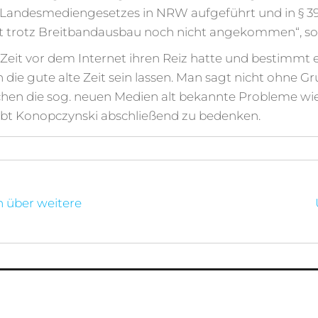
Landesmediengesetzes in NRW aufgeführt und in § 39 e
t trotz Breitbandausbau noch nicht angekommen“, so d
ie Zeit vor dem Internet ihren Reiz hatte und bestim
en die gute alte Zeit sein lassen. Man sagt nicht ohne
chen die sog. neuen Medien alt bekannte Probleme wi
 gibt Konopczynski abschließend zu bedenken.
on
h über weitere
utzerklärung