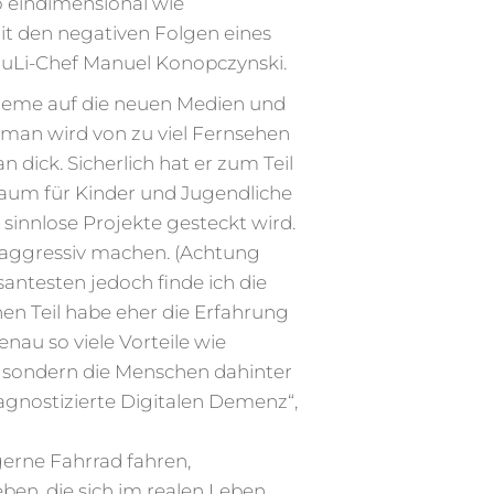
o eindimensional wie
t den negativen Folgen eines
JuLi-Chef Manuel Konopczynski.
obleme auf die neuen Medien und
 man wird von zu viel Fernsehen
dick. Sicherlich hat er zum Teil
elraum für Kinder und Jugendliche
 sinnlose Projekte gesteckt wird.
e aggressiv machen. (Achtung
antesten jedoch finde ich die
en Teil habe eher die Erfahrung
nau so viele Vorteile wie
, sondern die Menschen dahinter
iagnostizierte Digitalen Demenz“,
erne Fahrrad fahren,
ben, die sich im realen Leben