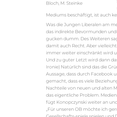
Bloch, M. Steinke
Mediums beschäftigt, ist auch k
Was die Jungen Liberalen am mei
das indirekte Bevormunden und K
gucken dumm. Des Weiteren sagt e
damit auch Recht. Aber vielleicht
immer weiter einschränkt wird un
Und zu guter Letzt wird dann da
Ironie) Natürlich sind das die G
Aussage, dass durch Facebook un
gemacht, dass es viele Beziehung
Nachteile von neuen und alten M
das eigentliche Problem. Mediena
fügt Konopczynski weiter an und
„Für unseren OB möchte ich gern
Gesellschafts-spiele spielen und