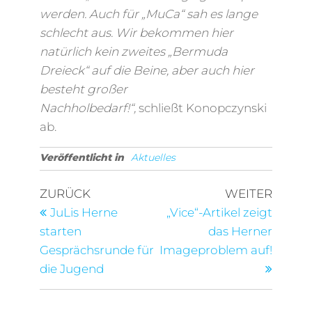
werden. Auch für „MuCa“ sah es lange
schlecht aus. Wir bekommen hier
natürlich kein zweites „Bermuda
Dreieck“ auf die Beine, aber auch hier
besteht großer
Nachholbedarf!“,
schließt Konopczynski
ab.
Veröffentlicht in
Aktuelles
Beitragsnavigation
Vorheriger
Nächst
ZURÜCK
WEITER
Beitrag
Beitra
JuLis Herne
„Vice“-Artikel zeigt
starten
das Herner
Gesprächsrunde für
Imageproblem auf!
die Jugend