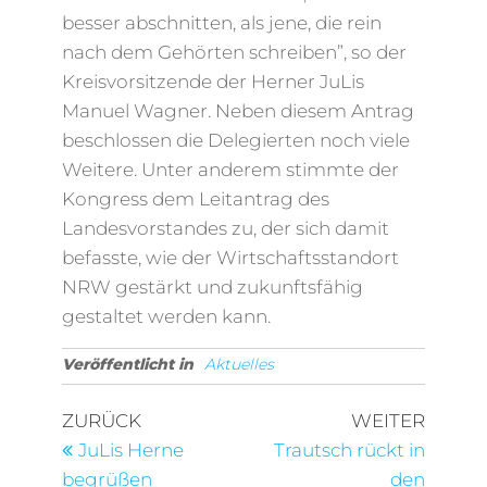
besser abschnitten, als jene, die rein
nach dem Gehörten schreiben”, so der
Kreisvorsitzende der Herner JuLis
Manuel Wagner. Neben diesem Antrag
beschlossen die Delegierten noch viele
Weitere. Unter anderem stimmte der
Kongress dem Leitantrag des
Landesvorstandes zu, der sich damit
befasste, wie der Wirtschaftsstandort
NRW gestärkt und zukunftsfähig
gestaltet werden kann.
Veröffentlicht in
Aktuelles
Beitragsnavigation
Vorheriger
Nächst
ZURÜCK
WEITER
Beitrag
Beitra
JuLis Herne
Trautsch rückt in
begrüßen
den